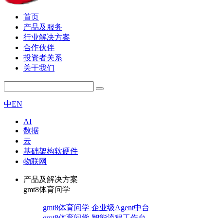
首页
产品及服务
行业解决方案
合作伙伴
投资者关系
关于我们
中
EN
AI
数据
云
基础架构软硬件
物联网
产品及解决方案
gmt8体育问学
gmt8体育问学 企业级Agent中台
gmt8体育问学 智能流程工作台