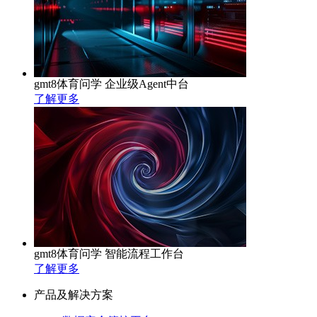
gmt8体育问学 企业级Agent中台
了解更多
gmt8体育问学 智能流程工作台
了解更多
产品及解决方案