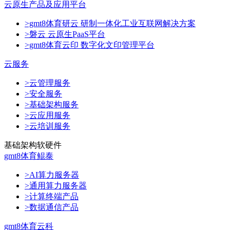
云原生产品及应用平台
>gmt8体育研云 研制一体化工业互联网解决方案
>磐云 云原生PaaS平台
>gmt8体育云印 数字化文印管理平台
云服务
>云管理服务
>安全服务
>基础架构服务
>云应用服务
>云培训服务
基础架构软硬件
gmt8体育鲲泰
>AI算力服务器
>通用算力服务器
>计算终端产品
>数据通信产品
gmt8体育云科